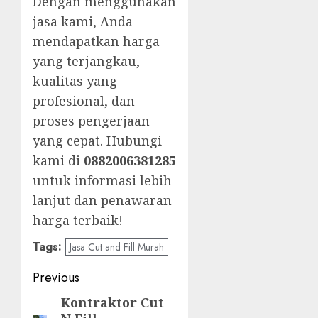
Dengan menggunakan
jasa kami, Anda
mendapatkan harga
yang terjangkau,
kualitas yang
profesional, dan
proses pengerjaan
yang cepat. Hubungi
kami di
0882006381285
untuk informasi lebih
lanjut dan penawaran
harga terbaik!
Tags:
Jasa Cut and Fill Murah
Post
Previous
navigation
Kontraktor Cut
Previous