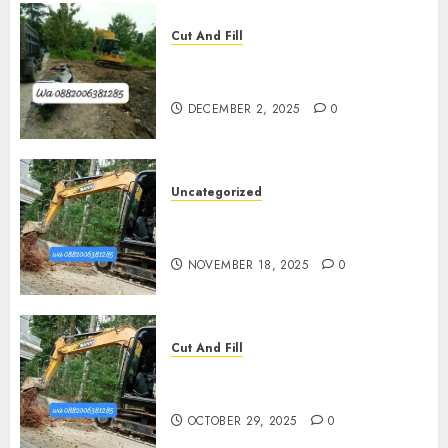
Cut And Fill
Jasa Cut N Fill Termurah Di
Kulon Progo 0882006381285
DECEMBER 2, 2025
0
Uncategorized
Jasa Cut N Fill Di Wates Kulon
Progo
NOVEMBER 18, 2025
0
Cut And Fill
Jasa Cut N Fill Termurah Di
Pleret
OCTOBER 29, 2025
0