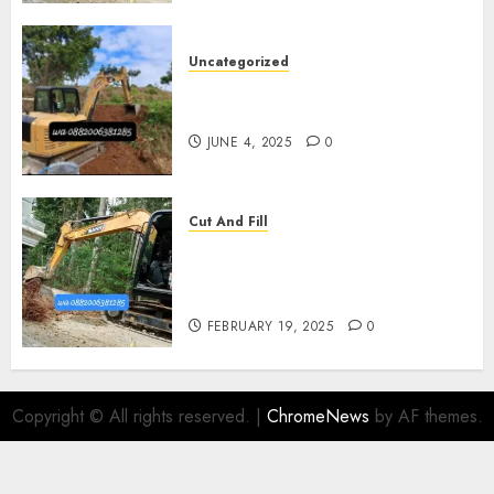
Uncategorized
Jasa Cut N fill Termurah Di
Kasihan Bantul 0882006381285
JUNE 4, 2025
0
Cut And Fill
Kontraktor Cut N Fill Murah
Di UMBULHARJO JOGJAKARTA
0882006381285
FEBRUARY 19, 2025
0
Copyright © All rights reserved.
|
ChromeNews
by AF themes.