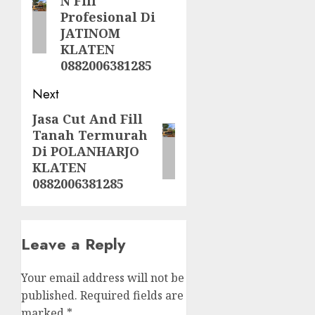
N Fill
post:
Profesional Di
JATINOM
KLATEN
0882006381285
Next
Jasa Cut And Fill
Next
Tanah Termurah
post:
Di POLANHARJO
KLATEN
0882006381285
Leave a Reply
Your email address will not be
published.
Required fields are
marked
*