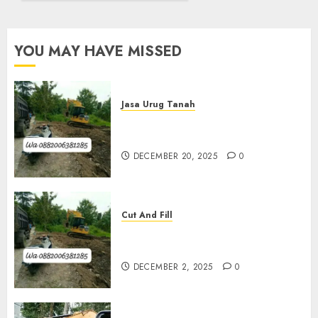
OCTOBER
29, 2025
YOU MAY HAVE MISSED
0
Jasa Urug Tanah
Jasa Pengurugan Tanah
Termurah Di Bantul
DECEMBER 20, 2025
0
Cut And Fill
Jasa Cut N Fill Termurah Di
Kulon Progo 0882006381285
DECEMBER 2, 2025
0