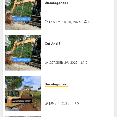
Uncategorized
Jasa Cut N Fill Di Wates Kulon
Progo
NOVEMBER 18, 2025
0
Cut And Fill
Jasa Cut N Fill Termurah Di
Pleret
OCTOBER 29, 2025
0
Uncategorized
Jasa Cut N fill Termurah Di
Kasihan Bantul 0882006381285
JUNE 4, 2025
0