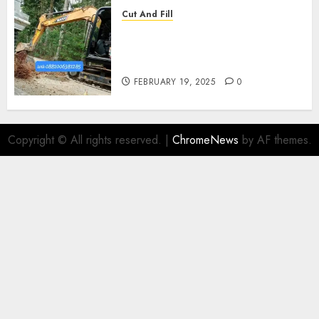
Cut And Fill
Kontraktor Cut N Fill Murah
Di UMBULHARJO JOGJAKARTA
0882006381285
FEBRUARY 19, 2025
0
Copyright © All rights reserved.
|
ChromeNews
by AF themes.