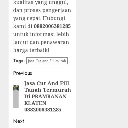
kualitas yang unggul,
dan proses pengerjaan
yang cepat. Hubungi
kami di
0882006381285
untuk informasi lebih
lanjut dan penawaran
harga terbaik!
Tags:
Jasa Cut and Fill Murah
Post
Previous
navigation
Jasa Cut And Fill
Previous
Tanah Termurah
post:
Di PRAMBANAN
KLATEN
0882006381285
Next