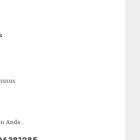
k
husus.
n Anda .