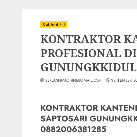
Cut And Fill
KONTRAKTOR K
PROFESIONAL DI
GUNUNGKKIDUL
SBFLASHMACHINE@GMAIL.COM
SEPTEMBER 30
KONTRAKTOR KANTENFI
SAPTOSARI GUNUNGKK
0882006381285