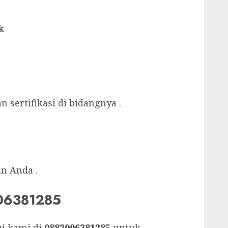
k
sertifikasi di bidangnya .
n Anda .
06381285
gi kami di
0882006381285
untuk