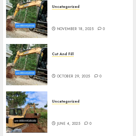
Uncategorized
Jasa Cut N Fill Di Wates Kulon
Progo
NOVEMBER 18, 2025
0
Cut And Fill
Jasa Cut N Fill Termurah Di
Pleret
OCTOBER 29, 2025
0
Uncategorized
Jasa Cut N fill Termurah Di
Kasihan Bantul 0882006381285
JUNE 4, 2025
0