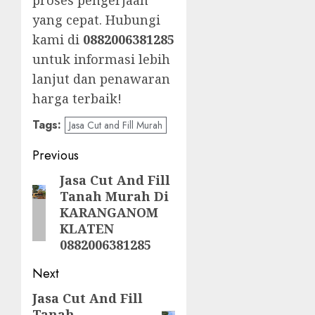
proses pengerjaan
yang cepat. Hubungi
kami di
0882006381285
untuk informasi lebih
lanjut dan penawaran
harga terbaik!
Tags:
Jasa Cut and Fill Murah
Post
Previous
navigation
Jasa Cut And Fill
Previous
Tanah Murah Di
post:
KARANGANOM
KLATEN
0882006381285
Next
Jasa Cut And Fill
Next
Tanah