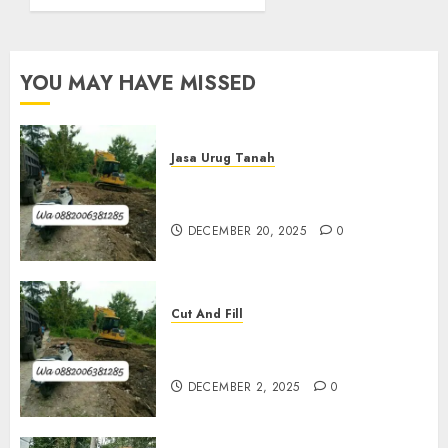
Pleret
OCTOBER
29, 2025
YOU MAY HAVE MISSED
0
Jasa Urug Tanah
Jasa Pengurugan Tanah
Termurah Di Bantul
DECEMBER 20, 2025
0
Cut And Fill
Jasa Cut N Fill Termurah Di
Kulon Progo 0882006381285
DECEMBER 2, 2025
0