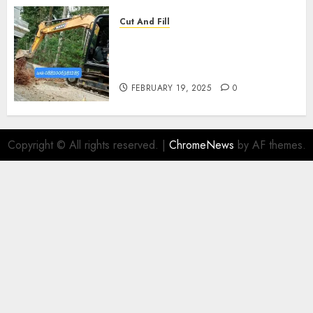
Cut And Fill
Kontraktor Cut N Fill Murah
Di UMBULHARJO JOGJAKARTA
0882006381285
FEBRUARY 19, 2025
0
Copyright © All rights reserved.
|
ChromeNews
by AF themes.