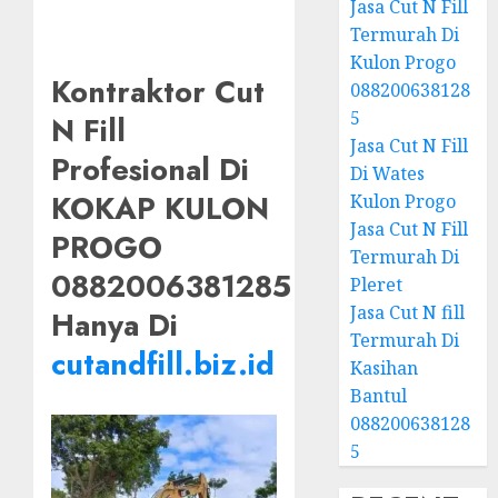
Jasa Cut N Fill
Termurah Di
Kulon Progo
Kontraktor Cut
088200638128
5
N Fill
Jasa Cut N Fill
Profesional Di
Di Wates
KOKAP KULON
Kulon Progo
Jasa Cut N Fill
PROGO
Termurah Di
0882006381285
Pleret
Jasa Cut N fill
Hanya Di
Termurah Di
cutandfill.biz.id
Kasihan
Bantul
088200638128
5