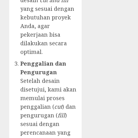
desain
cut and fill
yang sesuai dengan
kebutuhan proyek
Anda, agar
pekerjaan bisa
dilakukan secara
optimal.
Penggalian dan
Pengurugan
Setelah desain
disetujui, kami akan
memulai proses
penggalian (
cut
) dan
pengurugan (
fill
)
sesuai dengan
perencanaan yang