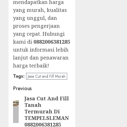
mendapatkan harga
yang murah, kualitas
yang unggul, dan
proses pengerjaan
yang cepat. Hubungi
kami di
0882006381285
untuk informasi lebih
lanjut dan penawaran
harga terbaik!
Tags:
Jasa Cut and Fill Murah
Post
Previous
navigation
Jasa Cut And Fill
Previous
Tanah
post:
Termurah Di
TEMPELSLEMAN
0882006381285