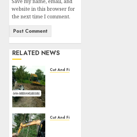
Save my name, email, and
website in this browser for
the next time I comment.
RELATED NEWS
Cut And Fill
Jasa
Cut N
Fill
Termurah
Di
Kulon
Progo
Cut And Fill
0882006381285
Jasa
Cut N