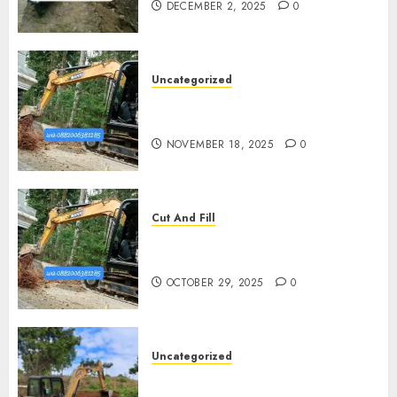
DECEMBER 2, 2025
0
Uncategorized
Jasa Cut N Fill Di Wates Kulon
Progo
NOVEMBER 18, 2025
0
Cut And Fill
Jasa Cut N Fill Termurah Di
Pleret
OCTOBER 29, 2025
0
Uncategorized
Jasa Cut N fill Termurah Di