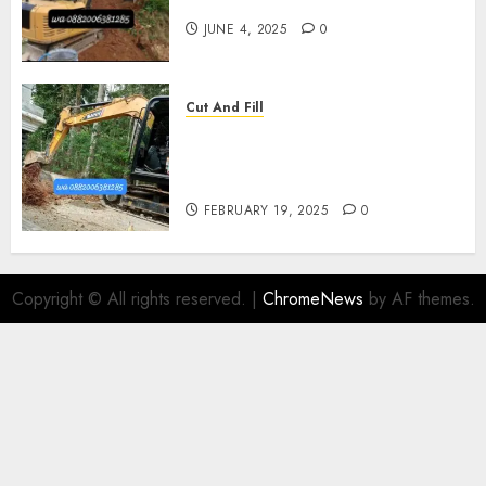
Kasihan Bantul 0882006381285
JUNE 4, 2025
0
Cut And Fill
Kontraktor Cut N Fill Murah
Di UMBULHARJO JOGJAKARTA
0882006381285
FEBRUARY 19, 2025
0
Copyright © All rights reserved.
|
ChromeNews
by AF themes.