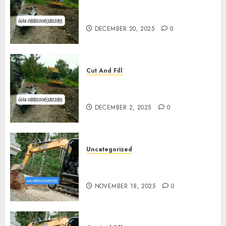
Jasa Pengurugan Tanah
Termurah Di Bantul
DECEMBER 20, 2025
0
Cut And Fill
Jasa Cut N Fill Termurah Di
Kulon Progo 0882006381285
DECEMBER 2, 2025
0
Uncategorized
Jasa Cut N Fill Di Wates Kulon
Progo
NOVEMBER 18, 2025
0