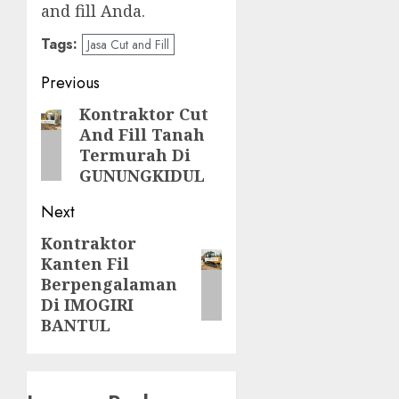
and fill Anda.
Tags:
Jasa Cut and Fill
Post
Previous
navigation
Kontraktor Cut
Previous
And Fill Tanah
post:
Termurah Di
GUNUNGKIDUL
Next
Kontraktor
Next
Kanten Fil
post:
Berpengalaman
Di IMOGIRI
BANTUL