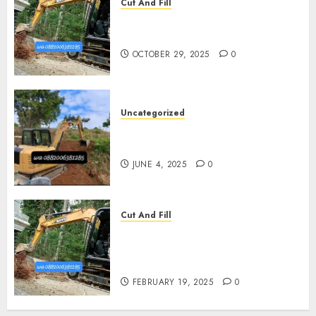
Cut And Fill
Jasa Cut N Fill Termurah Di
Pleret
OCTOBER 29, 2025
0
Uncategorized
Jasa Cut N fill Termurah Di
Kasihan Bantul 0882006381285
JUNE 4, 2025
0
Cut And Fill
Kontraktor Cut N Fill Murah
Di UMBULHARJO JOGJAKARTA
0882006381285
FEBRUARY 19, 2025
0