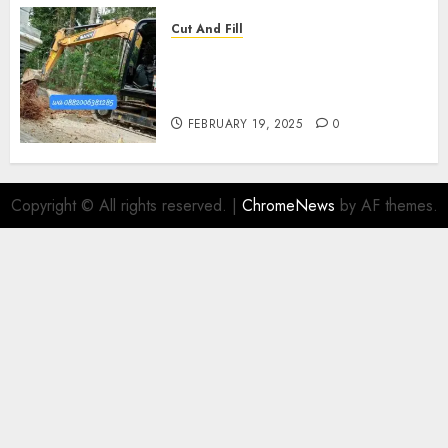
Cut And Fill
Kontraktor Cut N Fill Murah
Di UMBULHARJO JOGJAKARTA
0882006381285
FEBRUARY 19, 2025
0
Copyright © All rights reserved.
|
ChromeNews
by AF themes.