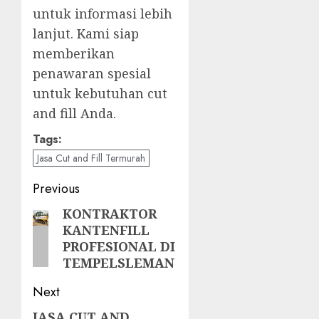
untuk informasi lebih
lanjut. Kami siap
memberikan
penawaran spesial
untuk kebutuhan cut
and fill Anda.
Tags:
Jasa Cut and Fill Termurah
Post
Previous
navigation
KONTRAKTOR
Previous
KANTENFILL
post:
PROFESIONAL DI
TEMPELSLEMAN
Next
JASA CUT AND
Next