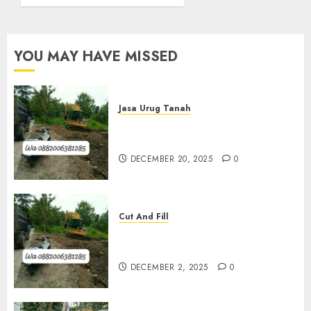
Pleret
OCTOBER
29, 2025
YOU MAY HAVE MISSED
0
Jasa Urug Tanah
Jasa Pengurugan Tanah
Termurah Di Bantul
DECEMBER 20, 2025
0
Cut And Fill
Jasa Cut N Fill Termurah Di
Kulon Progo 0882006381285
DECEMBER 2, 2025
0