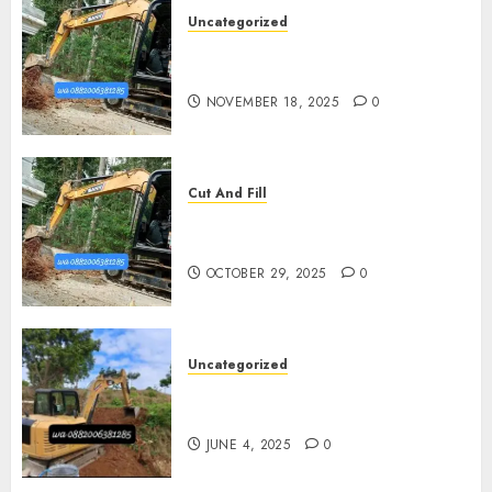
Uncategorized
Jasa Cut N Fill Di Wates Kulon
Progo
NOVEMBER 18, 2025
0
Cut And Fill
Jasa Cut N Fill Termurah Di
Pleret
OCTOBER 29, 2025
0
Uncategorized
Jasa Cut N fill Termurah Di
Kasihan Bantul 0882006381285
JUNE 4, 2025
0