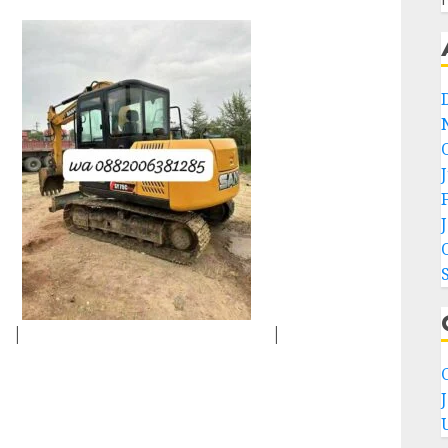
|
|
C