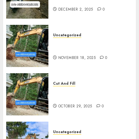
Kulon Progo 0882006381285
DECEMBER 2, 2025
0
Uncategorized
Jasa Cut N Fill Di Wates Kulon
Progo
NOVEMBER 18, 2025
0
Cut And Fill
Jasa Cut N Fill Termurah Di
Pleret
OCTOBER 29, 2025
0
Uncategorized