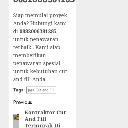
Siap memulai proyek
Anda? Hubungi kami
di
0882006381285
untuk penawaran
terbaik . Kami siap
memberikan
penawaran spesial
untuk kebutuhan cut
and fill Anda.
Tags:
Jasa Cut and Fill
Post
Previous
navigation
Kontraktor Cut
Previous
And Fill
post:
Termurah Di