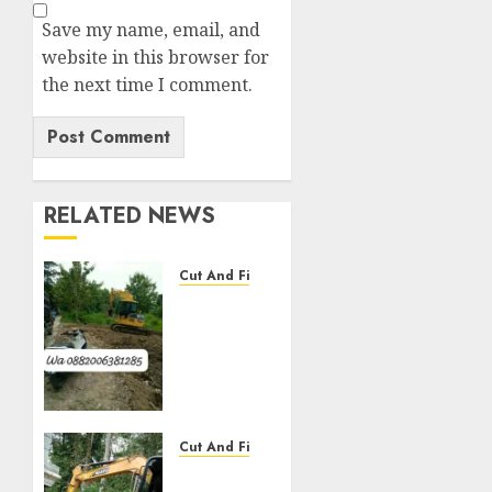
Save my name, email, and
website in this browser for
the next time I comment.
RELATED NEWS
Cut And Fill
Jasa
Cut N
Fill
Termurah
Di
Kulon
Progo
Cut And Fill
0882006381285
Jasa