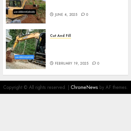
Jasa Cut N fill Termurah Di
Kasihan Bantul 0882006381285
JUNE 4, 2025
0
Cut And Fill
Kontraktor Cut N Fill Murah
Di UMBULHARJO JOGJAKARTA
0882006381285
FEBRUARY 19, 2025
0
Copyright © All rights reserved.
|
ChromeNews
by AF themes.