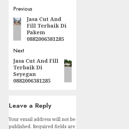
Post
Previous
navigation
Jasa Cut And
Previous
Fill Terbaik Di
post:
Pakem
0882006381285
Next
Jasa Cut And Fill
Next
Terbaik Di
post:
Seyegan
0882006381285
Leave a Reply
Your email address will not be
published.
Required fields are