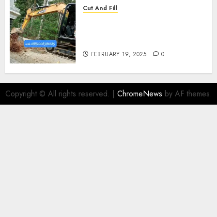
Cut And Fill
Kontraktor Cut N Fill Murah
Di UMBULHARJO JOGJAKARTA
0882006381285
FEBRUARY 19, 2025
0
Copyright © All rights reserved.
|
ChromeNews
by AF themes.