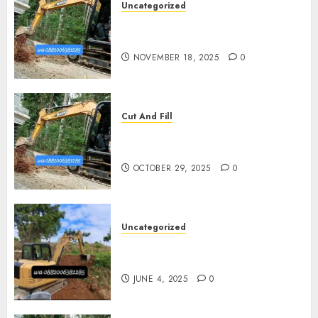
Uncategorized
Jasa Cut N Fill Di Wates Kulon
Progo
NOVEMBER 18, 2025
0
Cut And Fill
Jasa Cut N Fill Termurah Di
Pleret
OCTOBER 29, 2025
0
Uncategorized
Jasa Cut N fill Termurah Di
Kasihan Bantul 0882006381285
JUNE 4, 2025
0