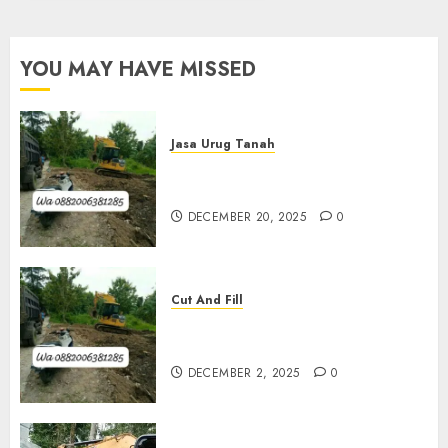
OCTOBER
29, 2025
YOU MAY HAVE MISSED
0
Jasa Urug Tanah
Jasa Pengurugan Tanah
Termurah Di Bantul
DECEMBER 20, 2025
0
Cut And Fill
Jasa Cut N Fill Termurah Di
Kulon Progo 0882006381285
DECEMBER 2, 2025
0