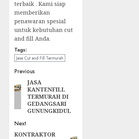
terbaik . Kami siap
memberikan
penawaran spesial
untuk kebutuhan cut
and fill Anda.
Tags:
Jasa Cut and Fill Termurah
Post
Previous
navigation
JASA
Previous
KANTENFILL
post:
TERMURAH DI
GEDANGSARI
GUNUNGKIDUL
Next
KONTRAKTOR
Next