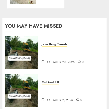
Di
Pleret
OCTOBER
29, 2025
YOU MAY HAVE MISSED
0
Jasa Urug Tanah
Jasa Pengurugan Tanah
Termurah Di Bantul
DECEMBER 20, 2025
0
Cut And Fill
Jasa Cut N Fill Termurah Di
Kulon Progo 0882006381285
DECEMBER 2, 2025
0