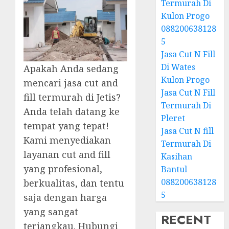
Termurah Di
Kulon Progo
088200638128
5
Jasa Cut N Fill
Di Wates
Apakah Anda sedang
Kulon Progo
mencari jasa cut and
Jasa Cut N Fill
fill termurah di
Jetis
?
Termurah Di
Anda telah datang ke
Pleret
tempat yang tepat!
Jasa Cut N fill
Kami menyediakan
Termurah Di
layanan cut and fill
Kasihan
yang profesional,
Bantul
088200638128
berkualitas, dan tentu
5
saja dengan harga
yang sangat
RECENT
terjangkau. Hubungi