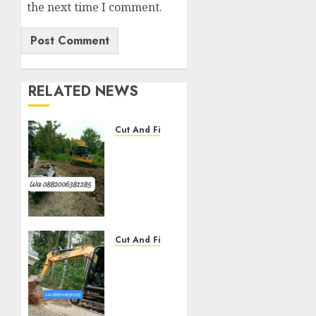
the next time I comment.
RELATED NEWS
Cut And Fill
Jasa
Cut N
Fill
Termurah
Di
Kulon
Progo
Cut And Fill
0882006381285
Jasa
Cut N
DECEMBER
Fill
2, 2025
Termurah
0