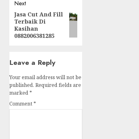
Next
Jasa Cut And Fill
Next
Terbaik Di
post:
Kasihan
0882006381285
Leave a Reply
Your email address will not be
published.
Required fields are
marked
*
Comment
*