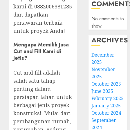
COMMENT
kami di
0882006381285
dan dapatkan
No comments to
penawaran terbaik
show.
untuk proyek Anda!
ARCHIVES
Mengapa Memilih Jasa
Cut and Fill Kami di
December
Jetis?
2025
November
Cut and fill adalah
2025
salah satu tahap
October 2025
penting dalam
June 2025
persiapan lahan untuk
February 2025
berbagai jenis proyek
January 2025
October 2024
konstruksi. Mulai dari
September
pembangunan rumah,
2024
perumahan, gedung,