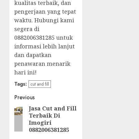
kualitas terbaik, dan
pengerjaan yang tepat
waktu. Hubungi kami
segera di
0882006381285
untuk
informasi lebih lanjut
dan dapatkan
penawaran menarik
hari ini!
Tags:
cut and fill
Post
Previous
navigation
Jasa Cut and Fill
Previous
Terbaik Di
post:
Imogiri
0882006381285