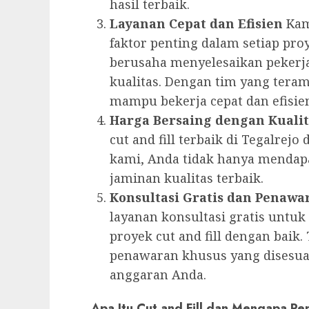
hasil terbaik.
Layanan Cepat dan Efisien
Kam
faktor penting dalam setiap proy
berusaha menyelesaikan pekerj
kualitas. Dengan tim yang tera
mampu bekerja cepat dan efisie
Harga Bersaing dengan Kuali
cut and fill terbaik di Tegalrej
kami, Anda tidak hanya mendapa
jaminan kualitas terbaik.
Konsultasi Gratis dan Penawa
layanan konsultasi gratis unt
proyek cut and fill dengan bai
penawaran khusus yang disesu
anggaran Anda.
Apa Itu Cut and Fill dan Mengapa Pe