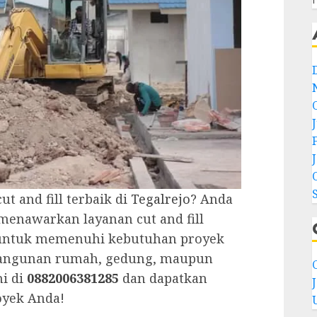
t and fill terbaik di
Tegalrejo
? Anda
menawarkan layanan cut and fill
g untuk memenuhi kebutuhan proyek
bangunan rumah, gedung, maupun
C
mi di
0882006381285
dan dapatkan
oyek Anda!