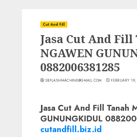
Cut And Fill
Jasa Cut And Fil
NGAWEN GUNUN
0882006381285
SBFLASHMACHINE@GMAIL.COM
FEBRUARY 19,
Jasa Cut And Fill Tana
GUNUNGKIDUL 0882006
cutandfill.biz.id