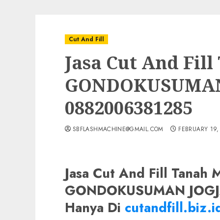
Cut And Fill
Jasa Cut And Fil
GONDOKUSUMAN
0882006381285
SBFLASHMACHINE@GMAIL.COM
FEBRUARY 19,
Jasa Cut And Fill Tanah 
GONDOKUSUMAN JOGJA
Hanya Di
cutandfill.biz.i