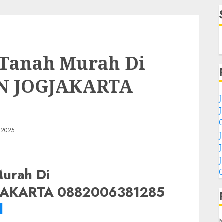
l Tanah Murah Di
 JOGJAKARTA
 2025
Murah Di
KARTA 0882006381285
d