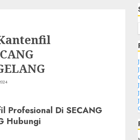
/Kantenfil
SECANG
GELANG
2024
fil Profesional Di SECANG
 Hubungi