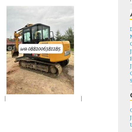
|
|
C