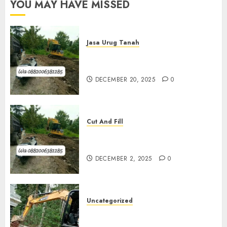
YOU MAY HAVE MISSED
0
Jasa Urug Tanah
Jasa Pengurugan Tanah
Termurah Di Bantul
DECEMBER 20, 2025
0
Cut And Fill
Jasa Cut N Fill Termurah Di
Kulon Progo 0882006381285
DECEMBER 2, 2025
0
Uncategorized
Jasa Cut N Fill Di Wates Kulon
Progo