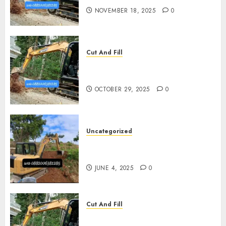
NOVEMBER 18, 2025
0
Cut And Fill
Jasa Cut N Fill Termurah Di
Pleret
OCTOBER 29, 2025
0
Uncategorized
Jasa Cut N fill Termurah Di
Kasihan Bantul 0882006381285
JUNE 4, 2025
0
Cut And Fill
Kontraktor Cut N Fill Murah