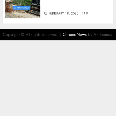
Di UMBULHARJO JOGJAKARTA
0882006381285
FEBRUARY 19, 2025
0
Copyright © All rights reserved.
|
ChromeNews
by AF themes.