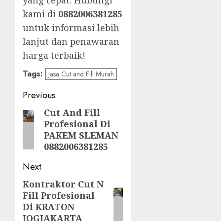
yang cepat. Hubungi
kami di
0882006381285
untuk informasi lebih
lanjut dan penawaran
harga terbaik!
Tags:
Jasa Cut and Fill Murah
Post
Previous
navigation
Cut And Fill
Previous
Profesional Di
post:
PAKEM SLEMAN
0882006381285
Next
Kontraktor Cut N
Next
Fill Profesional
post:
Di KRATON
JOGJAKARTA